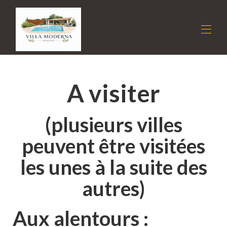
Accueil
A visiter
La villa
Tarifs
Disponibilités
(plusieurs villes
Appréciations
Contact
peuvent être visitées
Conseils
▾
les unes à la suite des
autres)
Aux alentours :