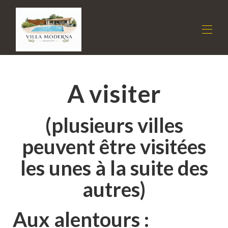
Huis
A visiter
De villa
Tarieven
Beschikbaarheid
(plusieurs villes
Beoordelingen
Contact
peuvent être visitées
Goed plan
▾
les unes à la suite des
autres)
Aux alentours :